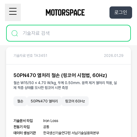
로그인
기술자료 번호 TA3451
2026.01.29
50PN470 열처리 철손 (링코어 시험법, 60Hz)
철손 W15/50 ≤ 4.70 W/kg, 두께 0.50mm. 응력 제거 열처리 적용, 실
제 적층 상태를 모사한 링코어 시편 측정
철손
50PN470 열처리
링코어 60Hz
기술문서 타입
Iron Loss
전동기 타입
공통
데이터 생성기관
한국생산기술연구원 서남기술실용화본부