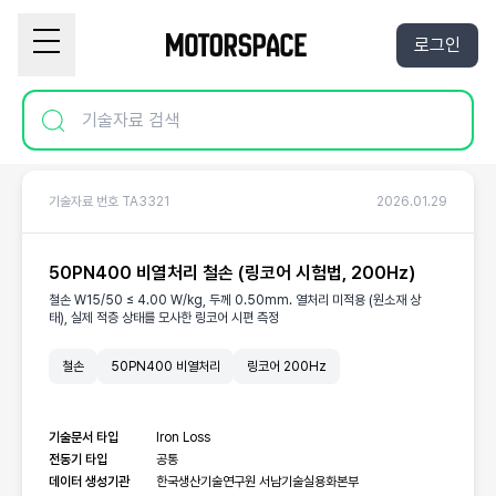
로그인
기술자료 번호 TA3321
2026.01.29
50PN400 비열처리 철손 (링코어 시험법, 200Hz)
철손 W15/50 ≤ 4.00 W/kg, 두께 0.50mm. 열처리 미적용 (원소재 상
태), 실제 적층 상태를 모사한 링코어 시편 측정
철손
50PN400 비열처리
링코어 200Hz
기술문서 타입
Iron Loss
전동기 타입
공통
데이터 생성기관
한국생산기술연구원 서남기술실용화본부