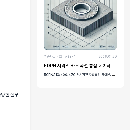
기술자료 번호 TA2841
2026.01.29
50PN 시리즈 B-H 곡선 통합 데이터
5
0PN310/400/470 전기강판 자화특성 통합본. 링코어/단판 시험법, 열처리/비열처리 조건 포함
다양한 실무