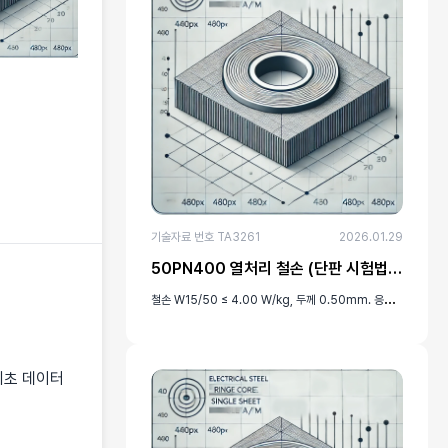
기술자료 번호 TA3261
2026.01.29
50PN400 열처리 철손 (단판 시험법, 100Hz)
철
손 W15/50 ≤ 4.00 W/kg, 두께 0.50mm. 응력 제거 열처리 적용, 엡스타인 프레임/SST 방식의 단판 시편 측정
기초 데이터